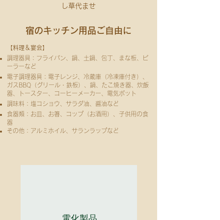
し草代ませ
宿のキッチン用品
ご自由に
【
料理＆宴会】
調理器具：フライパン、鍋、土鍋、包丁、まな板、ピ
ーラーなど
電子調理器具：電子レンジ、冷蔵庫（冷凍庫付き）、
ガスBBQ（グリール・鉄板）、鍋、たこ焼き器、炊飯
器、トースター、コーヒーメーカー、電気ポット
調味料：塩コショウ、サラダ油、醤油など
食器類：お皿、お箸、コップ（お酒用）、子供用の食
器
その他：アルミホイル、サランラップなど
電化製品