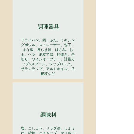
調理器具
フライパン、鍋、ふた、ミキシン
グボウル、ストレーナー、包丁、
まな板、皮むき器、はさみ、お
玉、ヘラ、泡立て器、栓抜き、缶
切り、ワインオープナー、計量カ
ップ&スプーン、ジップロック、
サランラップ、アルミホイル、爪
楊枝など
調味料
塩、こしょう、サラダ油、しょう
ゆ、砂糖、ケチャップ、マヨネー