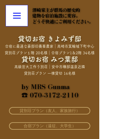
澤崎家主が群馬の歴史的
澤崎家主が群馬の歴史的
建物を宿泊施設に変容。
建物を宿泊施設に変容。
どうぞ快適にご利用ください。
どうぞ快適にご利用ください。
貸切お宿 きよみず邸
合宿に最適な豪邸旧養蚕農家｜高崎市箕輪城下町中心
貸別荘プラン１階 20名様｜合宿プラン1＆2階 34名様
貸切お宿 みつ葉邸
高級宮大工作り別荘｜安中市磯部温泉近隣
貸別荘プラン ​一棟貸切 16名様
by MRS Gunma
by MRS Gunma
☎ 070-3172-2110
☎ 070-3172-2110
貸別荘プラン（友人、家族旅行）
合宿プラン（遠征、大学生）