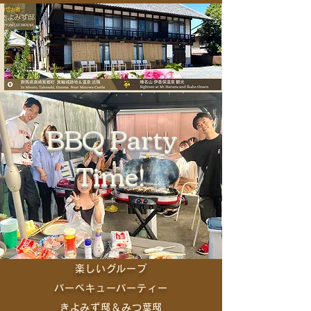
BBQ Party
Time!
楽しいグループ
バーベキューパーティー
きよみず邸＆みつ葉邸