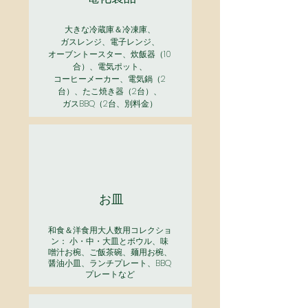
大きな冷蔵庫＆冷凍庫、
ガスレンジ、電子レンジ、
オーブントースター、炊飯器（10
合）、電気ポット、
コーヒーメーカー、電気鍋
（2
台）、たこ焼き器（2台）、
ガスBBQ（2台、別料金）
お皿
和食＆洋食用大人数用コレクショ
ン： 小・中・大皿とボウル、味
噌汁お椀、ご飯茶碗、麺用お椀、
醤油小皿、ランチプレート、BBQ
プレートなど