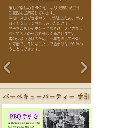
誰もが楽しめるBBQを、より快適に過ごせ
る空間をご用意しています。
屋根付きのガゼボやタープがあるため、雨の
日でも安心してお楽しみいただけます。
お子さまもシャボン玉や水遊び、スイカ割り
などで大人のそばで楽しく過ごせます。
雪の少ない地域のため、一年を通してBBQ
が可能で、冬にはこたつで温まりながら味わ
うこともできます。
バーベキューパーティー 手引