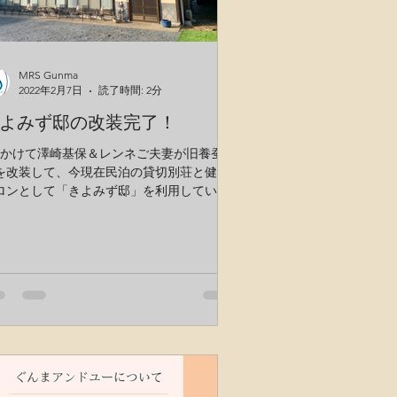
MRS Gunma
2022年2月7日
読了時間: 2分
よみず邸の改装完了！
年かけて澤崎基保＆レンネご夫妻が旧養蚕農
を改装して、今現在民泊の貸切別荘と健康
ロンとして「きよみず邸」を利用していま
。