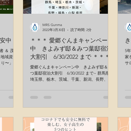
MRS Gunma
2022年3月30日
読了時間: 2分
安中
＊＊＊ 愛郷ぐんまキャンペーン
き
中 きよみず邸＆みつ葉邸宿泊
 ＆ 茂木
5
大割引 6/30/2022 まで ＊＊＊
を地域資源
家
り〜」 日
サ
愛郷ぐんまキャンペーン中 きよみず邸＆み
0 場所：民
す
つ葉邸宿泊大割引 6/30/2022 まで~ 群馬県、
松井田町人
埼玉県、栃木、茨城、千葉、新潟、長野、福
07-1284
島、山梨、神奈川県住民 OK 【1泊5,000円・
キャッシュバック + 2,000円クーポン= 一泊
3,000円】