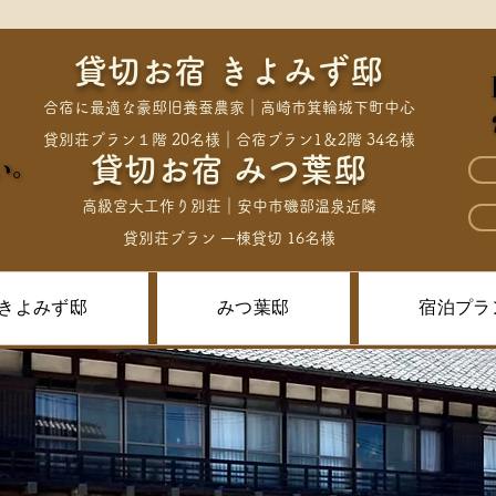
貸切お宿 きよみず邸
合宿に最適な豪邸旧養蚕農家｜高崎市箕輪城下町中心
貸別荘プラン１階 20名様｜合宿プラン1＆2階 34名様
貸切お宿 みつ葉邸
い。
い。
高級宮大工作り別荘｜安中市磯部温泉近隣
貸別荘プラン ​一棟貸切 16名様
きよみず邸
みつ葉邸
宿泊プラ