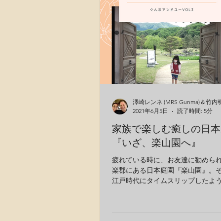
2021年6月5日
読了時間: 5分
家族で楽しむ癒しの日本
『いざ、楽山園へ』
疲れている時に、お友達に勧めら
楽郡にある日本庭園『楽山園』。
江戸時代にタイムスリップしたよ
に。そこに身をおきしばらく無、
れました。そんな素敵な庭園に子
て行ってあげたいと『いざ、楽山