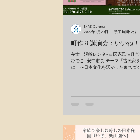
MRS Gunma
2022年4月20日
読了時間: 2分
町作り講演会：いいね！
弁士：澤崎レンネ~古民家民泊経営者
ひでこ~安中市長 テーマ「古民家
に 〜日本文化を活かしたまちづく
時：令和4年4月23日（日）午後2:0
泊施設『みつ葉邸』群馬県安中市
見631-1 主催 市民ネットワーク090-52