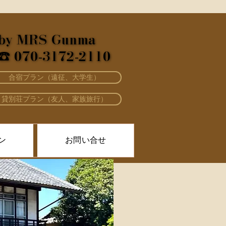
by MRS Gunma
by MRS Gunma
☎ 070-3172-2110
☎ 070-3172-2110
合宿プラン（遠征、大学生）
貸別荘プラン（友人、家族旅行）
ン
お問い合せ