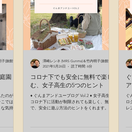
澤崎レンネ (MRS Gunma)＆竹内明子(旅館安太夫)
澤崎レンネ (MRS Gunma)＆竹内明子(旅館安太夫)
2021年5月26日
読了時間: 6分
庭園
コロナ下でも安全に無料で楽し
ぐ
む、女子高生の5つのヒント
ア
れたのが甘
♦︎ ぐんまアンドユーブログ Vol.2 ♦︎ 女子高生が
ぐ
そこでは、
コロナ下に活動が制限されても楽しく、無料
ロ
うな気持ち
で、安全に遊ぶ方法のヒントをくれます。地
レン
完全に癒さ
域の公園での楽しみ方や、手作りのピクニッ
み
どもも連れ
ク料理、マイナスの状況ではありながら、仲
A
園へ』はた
間と一緒に創意工夫で楽しみ絆を深めていっ