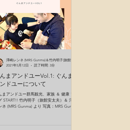
澤崎レンネ (MRS Gunma)＆竹内明子(旅館安太夫)
2021年5月12日
読了時間: 3分
んまアンドユーVol.1: ぐんま
ンドユーについて
んまアンドユー群馬観光、家族 ＆ 健康 ブ
グ START!! 竹内明子（旅館安太夫）＆ 澤崎
ネ (MRS Gunma) より 写真：MRS Gunma
つ葉邸（貸切別荘・磯部温泉・
irbnb.com）で家族旅行の様子